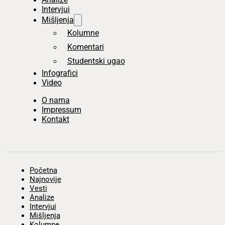
Intervjui
Mišljenja
Kolumne
Komentari
Studentski ugao
Infografici
Video
O nama
Impressum
Kontakt
Početna
Najnovije
Vesti
Analize
Intervjui
Mišljenja
Kolumne