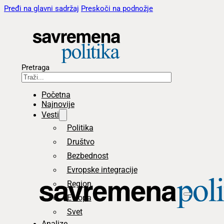
Pređi na glavni sadržaj
Preskoči na podnožje
Pretraga
Početna
Najnovije
Vesti
Politika
Društvo
Bezbednost
Evropske integracije
Region
Evropa
Svet
Analize