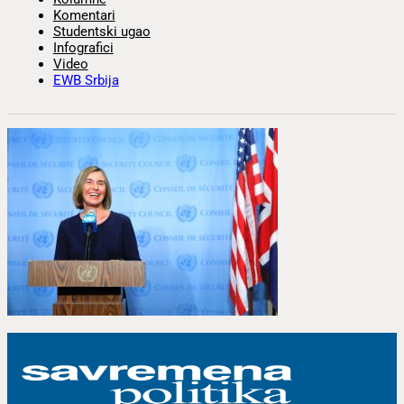
Komentari
Studentski ugao
Infografici
Video
EWB Srbija