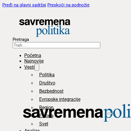
Pređi na glavni sadržaj
Preskoči na podnožje
Pretraga
Početna
Najnovije
Vesti
Politika
Društvo
Bezbednost
Evropske integracije
Region
Evropa
Svet
Analize