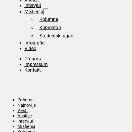
Intervjui
Mišljenja
Kolumne
Komentari
Studentski ugao
Infografici
Video
O nama
Impressum
Kontakt
Početna
Najnovije
Vesti
Analize
Intervjui
Mišljenja
Kolumne