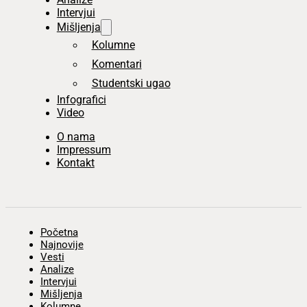
Intervjui
Mišljenja
Kolumne
Komentari
Studentski ugao
Infografici
Video
O nama
Impressum
Kontakt
Početna
Najnovije
Vesti
Analize
Intervjui
Mišljenja
Kolumne