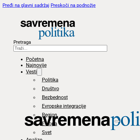
Pređi na glavni sadržaj
Preskoči na podnožje
Pretraga
Početna
Najnovije
Vesti
Politika
Društvo
Bezbednost
Evropske integracije
Region
Evropa
Svet
Analize