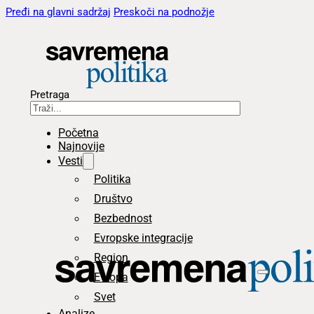
Pređi na glavni sadržaj
Preskoči na podnožje
Pretraga
Početna
Najnovije
Vesti
Politika
Društvo
Bezbednost
Evropske integracije
Region
Evropa
Svet
Analize