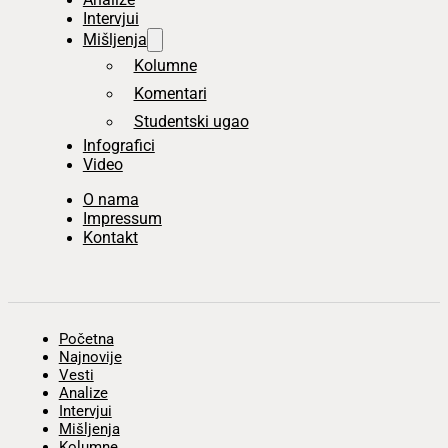
Intervjui
Mišljenja
Kolumne
Komentari
Studentski ugao
Infografici
Video
O nama
Impressum
Kontakt
Početna
Najnovije
Vesti
Analize
Intervjui
Mišljenja
Kolumne