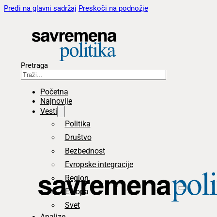
Pređi na glavni sadržaj
Preskoči na podnožje
Pretraga
Početna
Najnovije
Vesti
Politika
Društvo
Bezbednost
Evropske integracije
Region
Evropa
Svet
Analize