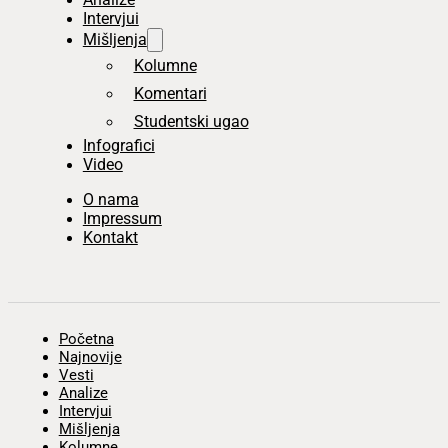
Intervjui
Mišljenja
Kolumne
Komentari
Studentski ugao
Infografici
Video
O nama
Impressum
Kontakt
Početna
Najnovije
Vesti
Analize
Intervjui
Mišljenja
Kolumne