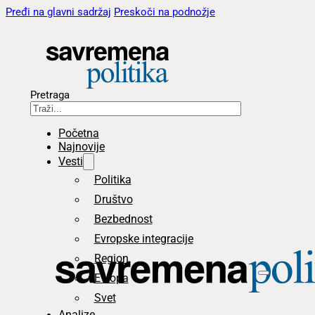
Pređi na glavni sadržaj
Preskoči na podnožje
Pretraga
Početna
Najnovije
Vesti
Politika
Društvo
Bezbednost
Evropske integracije
Region
Evropa
Svet
Analize