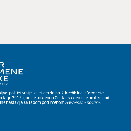
noj politici Srbije, sa ciljem da pruži kredibilne informacije i
rtal je 2017. godine pokrenuo Centar savremene politike pod
dine nastavlja sa radom pod imenom
Savremena politika
.