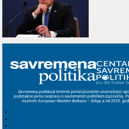
Savremena politika
je internet portal posvećen unutrašnjoj i spolj
podstakne javnu raspravu o savremenim političkim izazovima. Po
nazivom
European Western Balkans – Srbija
, a od 2025. go