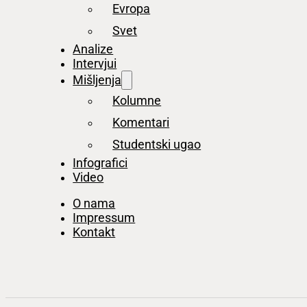
Evropa
Svet
Analize
Intervjui
Mišljenja
Kolumne
Komentari
Studentski ugao
Infografici
Video
O nama
Impressum
Kontakt