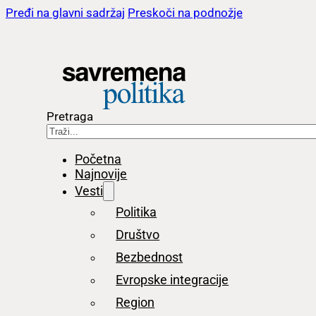
Pređi na glavni sadržaj
Preskoči na podnožje
Pretraga
Početna
Najnovije
Vesti
Politika
Društvo
Bezbednost
Evropske integracije
Region