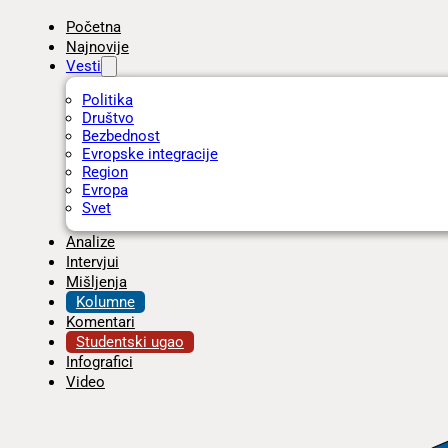
Početna
Najnovije
Vesti
Politika
Društvo
Bezbednost
Evropske integracije
Region
Evropa
Svet
Analize
Intervjui
Mišljenja
Kolumne
Komentari
Studentski ugao
Infografici
Video