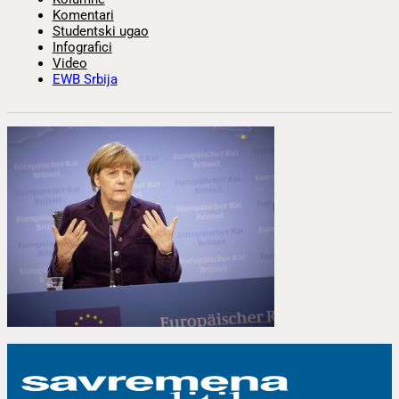
Komentari
Studentski ugao
Infografici
Video
EWB Srbija