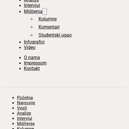
Intervjui
Mišljenja
Kolumne
Komentari
Studentski ugao
Infografici
Video
O nama
Impressum
Kontakt
Početna
Najnovije
Vesti
Analize
Intervjui
Mišljenja
Kolumne