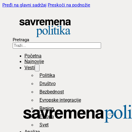
Pređi na glavni sadržaj
Preskoči na podnožje
Pretraga
Početna
Najnovije
Vesti
Politika
Društvo
Bezbednost
Evropske integracije
Region
Evropa
Svet
Analize