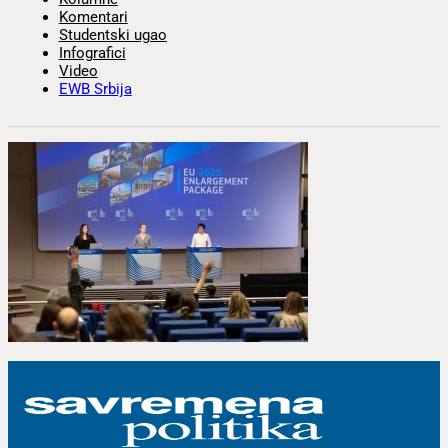
Komentari
Studentski ugao
Infografici
Video
EWB Srbija