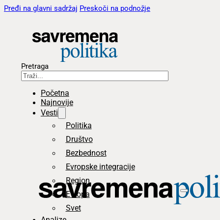
Pređi na glavni sadržaj
Preskoči na podnožje
Pretraga
Početna
Najnovije
Vesti
Politika
Društvo
Bezbednost
Evropske integracije
Region
Evropa
Svet
Analize