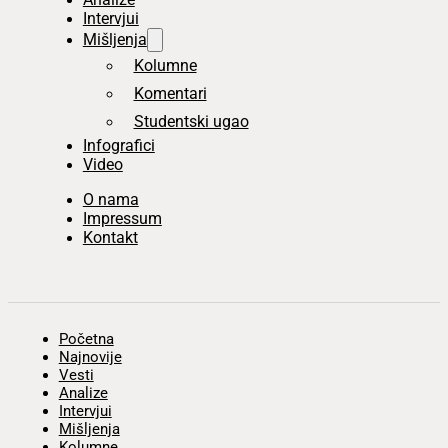
Intervjui
Mišljenja
Kolumne
Komentari
Studentski ugao
Infografici
Video
O nama
Impressum
Kontakt
Početna
Najnovije
Vesti
Analize
Intervjui
Mišljenja
Kolumne