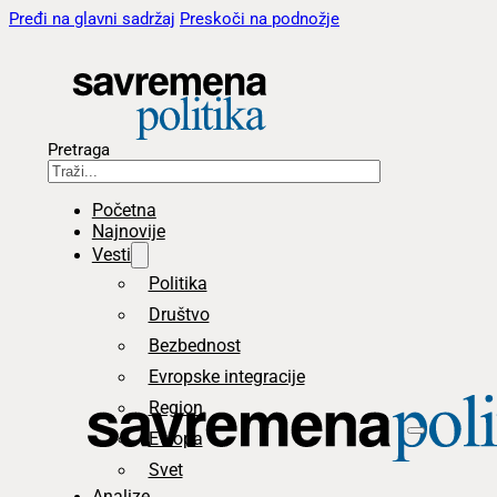
Pređi na glavni sadržaj
Preskoči na podnožje
Pretraga
Početna
Najnovije
Vesti
Politika
Društvo
Bezbednost
Evropske integracije
Region
Evropa
Svet
Analize