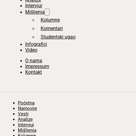
Intervjui
Mišljenja
Kolumne
Komentari
Studentski ugao
Infografici
Video
O nama
Impressum
Kontakt
Početna
Najnovije
Vesti
Analize
Intervjui
Mišljenja
Kolumne