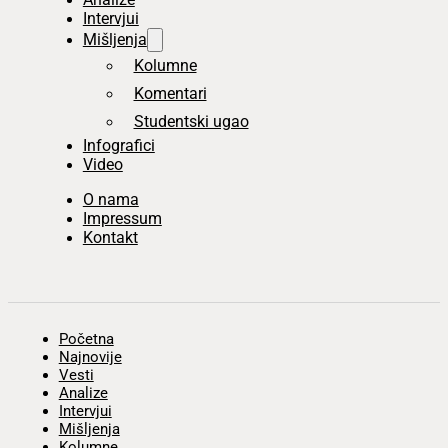
Intervjui
Mišljenja
Kolumne
Komentari
Studentski ugao
Infografici
Video
O nama
Impressum
Kontakt
Početna
Najnovije
Vesti
Analize
Intervjui
Mišljenja
Kolumne