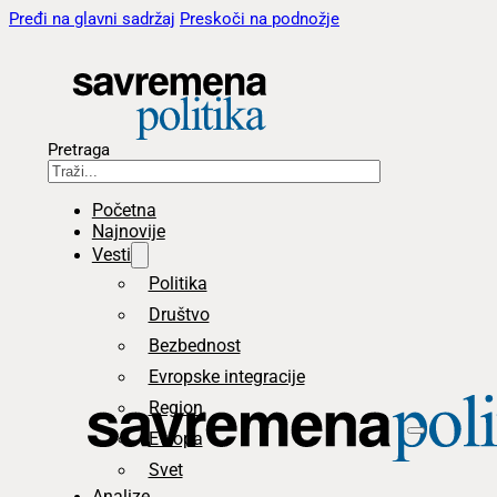
Pređi na glavni sadržaj
Preskoči na podnožje
Pretraga
Početna
Najnovije
Vesti
Politika
Društvo
Bezbednost
Evropske integracije
Region
Evropa
Svet
Analize