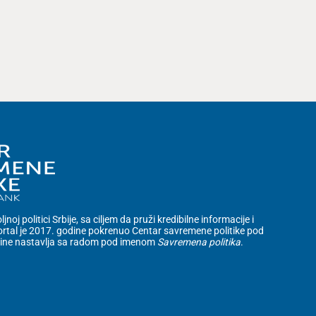
noj politici Srbije, sa ciljem da pruži kredibilne informacije i
rtal je 2017. godine pokrenuo Centar savremene politike pod
dine nastavlja sa radom pod imenom
Savremena politika
.