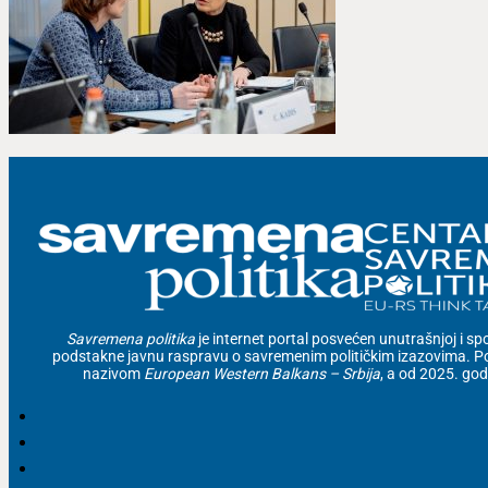
Savremena politika
je internet portal posvećen unutrašnjoj i spolj
podstakne javnu raspravu o savremenim političkim izazovima. Po
nazivom
European Western Balkans – Srbija
, a od 2025. go