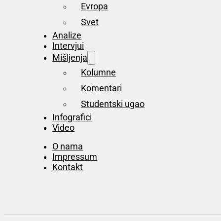
Evropa
Svet
Analize
Intervjui
Mišljenja
Kolumne
Komentari
Studentski ugao
Infografici
Video
O nama
Impressum
Kontakt