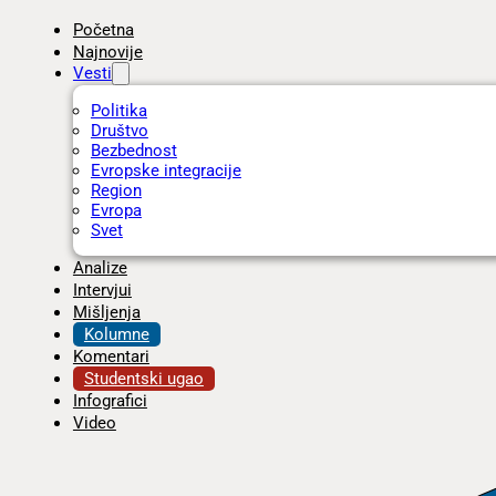
Početna
Najnovije
Vesti
Politika
Društvo
Bezbednost
Evropske integracije
Region
Evropa
Svet
Analize
Intervjui
Mišljenja
Kolumne
Komentari
Studentski ugao
Infografici
Video