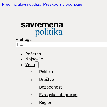
Pređi na glavni sadržaj
Preskoči na podnožje
Pretraga
Početna
Najnovije
Vesti
Politika
Društvo
Bezbednost
Evropske integracije
Region