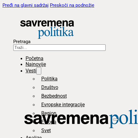
Pređi na glavni sadržaj
Preskoči na podnožje
Pretraga
Početna
Najnovije
Vesti
Politika
Društvo
Bezbednost
Evropske integracije
Region
Evropa
Svet
Analize