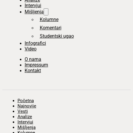
Intervjui
Mišljenja
Kolumne
Komentari
Studentski ugao
Infografici
Video
O nama
Impressum
Kontakt
Početna
Najnovije
Vesti
Analize
Intervjui
Mišljenja
Kolumne