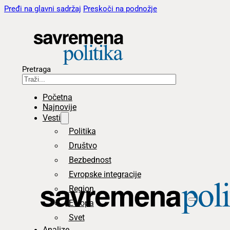
Pređi na glavni sadržaj
Preskoči na podnožje
Pretraga
Početna
Najnovije
Vesti
Politika
Društvo
Bezbednost
Evropske integracije
Region
Evropa
Svet
Analize