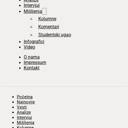
Intervjui
Mišljenja
Kolumne
Komentari
Studentski ugao
Infografici
Video
O nama
Impressum
Kontakt
Početna
Najnovije
Vesti
Analize
Intervjui
Mišljenja
Kolumne