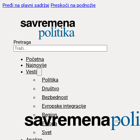
Pređi na glavni sadržaj
Preskoči na podnožje
Pretraga
Početna
Najnovije
Vesti
Politika
Društvo
Bezbednost
Evropske integracije
Region
Evropa
Svet
Analize