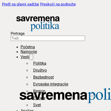
Pređi na glavni sadržaj
Preskoči na podnožje
Pretraga
Početna
Najnovije
Vesti
Politika
Društvo
Bezbednost
Evropske integracije
Region
Evropa
Svet
Analize