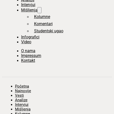
Intervjui
Mišljenja
Kolumne
Komentari
Studentski ugao
Infografici
Video
O nama
Impressum
Kontakt
Početna
Najnovije
Vesti
Analize
Intervjui
Mišljenja
Kolumne