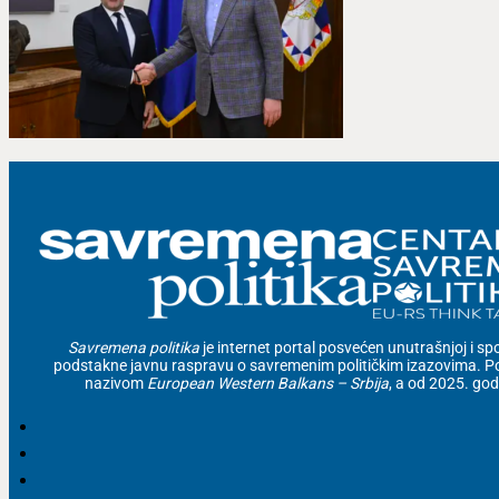
Savremena politika
je internet portal posvećen unutrašnjoj i spolj
podstakne javnu raspravu o savremenim političkim izazovima. Po
nazivom
European Western Balkans – Srbija
, a od 2025. go