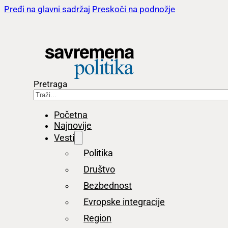
Pređi na glavni sadržaj
Preskoči na podnožje
Pretraga
Početna
Najnovije
Vesti
Politika
Društvo
Bezbednost
Evropske integracije
Region