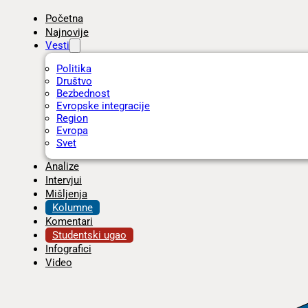
Početna
Najnovije
Vesti
Politika
Društvo
Bezbednost
Evropske integracije
Region
Evropa
Svet
Analize
Intervjui
Mišljenja
Kolumne
Komentari
Studentski ugao
Infografici
Video