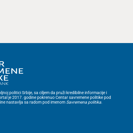
noj politici Srbije, sa ciljem da pruži kredibilne informacije i
rtal je 2017. godine pokrenuo Centar savremene politike pod
dine nastavlja sa radom pod imenom
Savremena politika
.