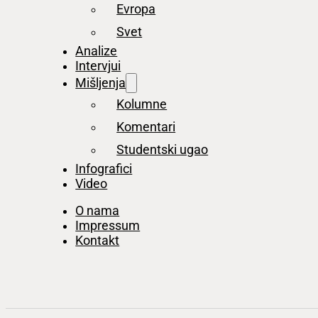
Evropa
Svet
Analize
Intervjui
Mišljenja
Kolumne
Komentari
Studentski ugao
Infografici
Video
O nama
Impressum
Kontakt