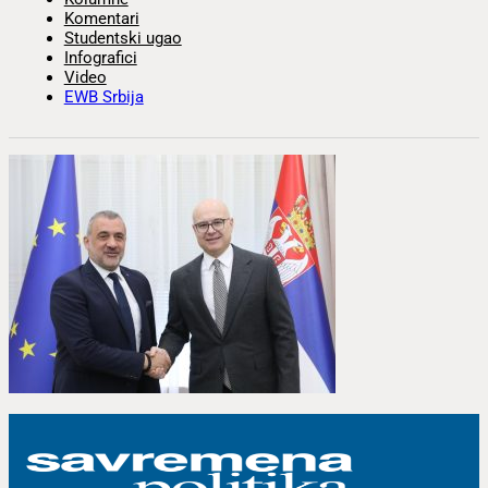
Komentari
Studentski ugao
Infografici
Video
EWB Srbija