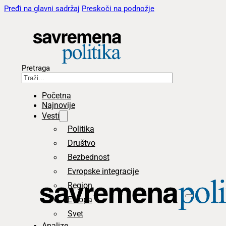
Pređi na glavni sadržaj
Preskoči na podnožje
Pretraga
Početna
Najnovije
Vesti
Politika
Društvo
Bezbednost
Evropske integracije
Region
Evropa
Svet
Analize