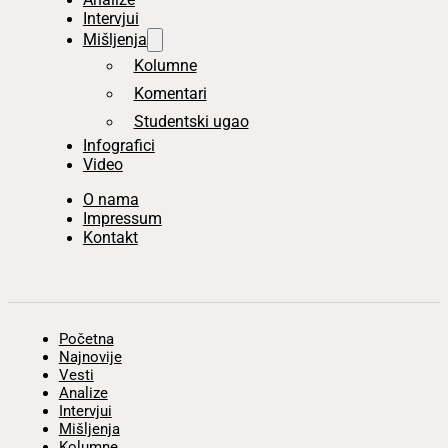
Intervjui
Mišljenja
Kolumne
Komentari
Studentski ugao
Infografici
Video
O nama
Impressum
Kontakt
Početna
Najnovije
Vesti
Analize
Intervjui
Mišljenja
Kolumne