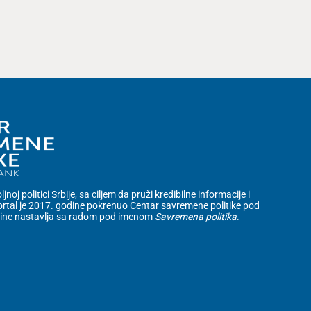
noj politici Srbije, sa ciljem da pruži kredibilne informacije i
rtal je 2017. godine pokrenuo Centar savremene politike pod
dine nastavlja sa radom pod imenom
Savremena politika
.