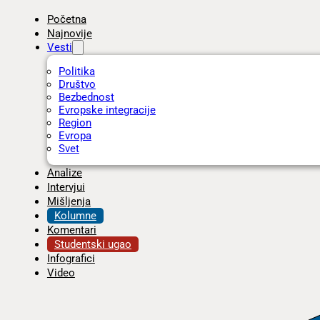
Početna
Najnovije
Vesti
Politika
Društvo
Bezbednost
Evropske integracije
Region
Evropa
Svet
Analize
Intervjui
Mišljenja
Kolumne
Komentari
Studentski ugao
Infografici
Video