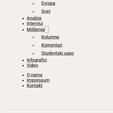
Evropa
Svet
Analize
Intervjui
Mišljenja
Kolumne
Komentari
Studentski ugao
Infografici
Video
O nama
Impressum
Kontakt