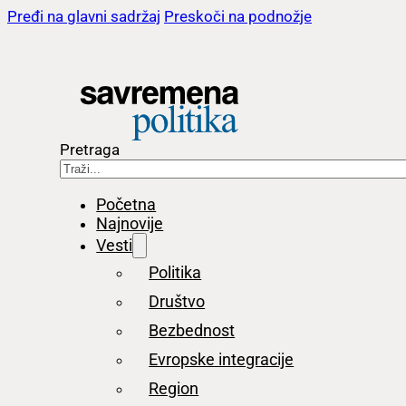
Pređi na glavni sadržaj
Preskoči na podnožje
Pretraga
Početna
Najnovije
Vesti
Politika
Društvo
Bezbednost
Evropske integracije
Region