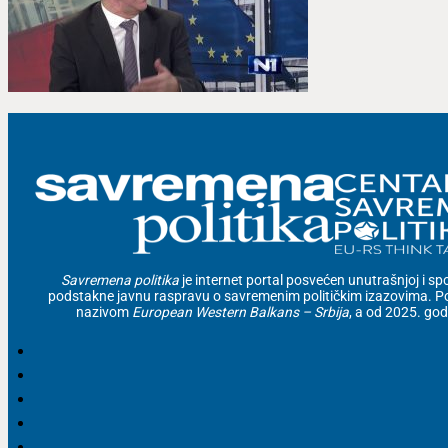
Savremena politika
je internet portal posvećen unutrašnjoj i spolj
podstakne javnu raspravu o savremenim političkim izazovima. Po
nazivom
European Western Balkans – Srbija
, a od 2025. go