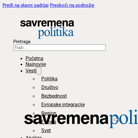
Pređi na glavni sadržaj
Preskoči na podnožje
Pretraga
Početna
Najnovije
Vesti
Politika
Društvo
Bezbednost
Evropske integracije
Region
Evropa
Svet
Analize