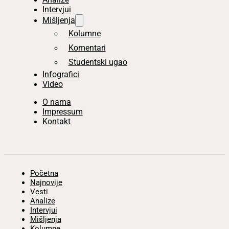
Intervjui
Mišljenja
Kolumne
Komentari
Studentski ugao
Infografici
Video
O nama
Impressum
Kontakt
Početna
Najnovije
Vesti
Analize
Intervjui
Mišljenja
Kolumne