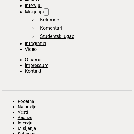
Intervjui
Mišljenja
Kolumne
Komentari
Studentski ugao
Infografici
Video
O nama
Impressum
Kontakt
Početna
Najnovije
Vesti
Analize
Intervjui
Mišljenja
Kolumne