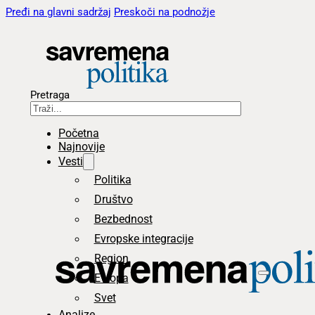
Pređi na glavni sadržaj
Preskoči na podnožje
Pretraga
Početna
Najnovije
Vesti
Politika
Društvo
Bezbednost
Evropske integracije
Region
Evropa
Svet
Analize