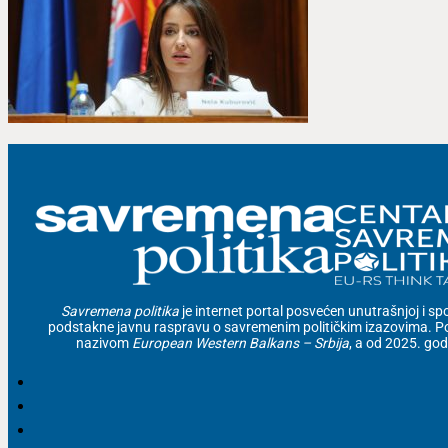
Savremena politika
je internet portal posvećen unutrašnjoj i spolj
podstakne javnu raspravu o savremenim političkim izazovima. Po
nazivom
European Western Balkans – Srbija
, a od 2025. go