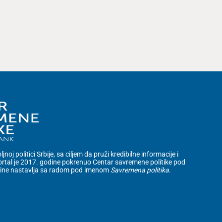
noj politici Srbije, sa ciljem da pruži kredibilne informacije i
rtal je 2017. godine pokrenuo Centar savremene politike pod
dine nastavlja sa radom pod imenom
Savremena politika
.