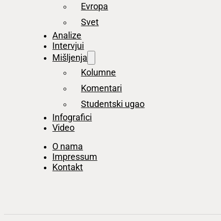
Evropa
Svet
Analize
Intervjui
Mišljenja
Kolumne
Komentari
Studentski ugao
Infografici
Video
O nama
Impressum
Kontakt