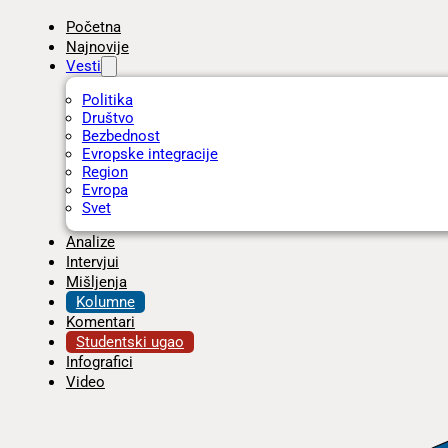
Početna
Najnovije
Vesti
Politika
Društvo
Bezbednost
Evropske integracije
Region
Evropa
Svet
Analize
Intervjui
Mišljenja
Kolumne
Komentari
Studentski ugao
Infografici
Video