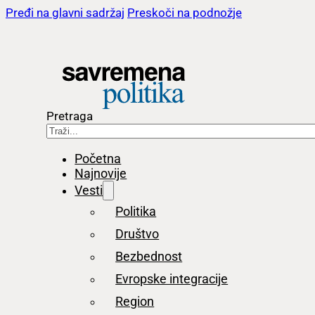
Pređi na glavni sadržaj
Preskoči na podnožje
Pretraga
Početna
Najnovije
Vesti
Politika
Društvo
Bezbednost
Evropske integracije
Region