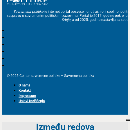
Savremena politika
je internet portal posvećen unutrašnjoj i spoljnoj politic
raspravu o savremenim političkim izazovima. Portal je 2017. godine pokrenu
Srbija
, a od 2025. godine nastavlja sa ra
© 2025 Centar savremene politike – Savremena politika
O nama
Kontakt
Impressum
Uslovi korišćenja
Između redova