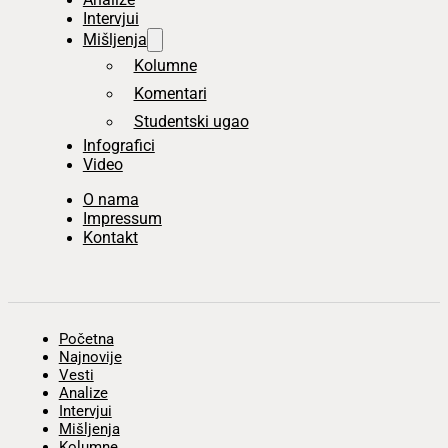
Intervjui
Mišljenja
Kolumne
Komentari
Studentski ugao
Infografici
Video
O nama
Impressum
Kontakt
Početna
Najnovije
Vesti
Analize
Intervjui
Mišljenja
Kolumne