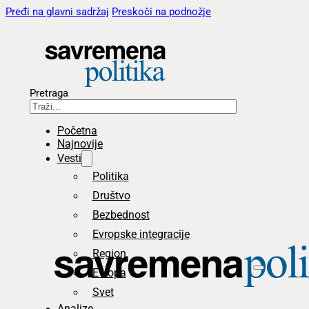
Pređi na glavni sadržaj
Preskoči na podnožje
Pretraga
Početna
Najnovije
Vesti
Politika
Društvo
Bezbednost
Evropske integracije
Region
Evropa
Svet
Analize