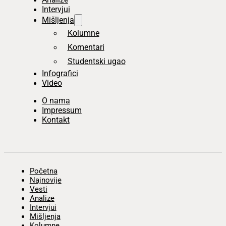
Intervjui
Mišljenja
Kolumne
Komentari
Studentski ugao
Infografici
Video
O nama
Impressum
Kontakt
Početna
Najnovije
Vesti
Analize
Intervjui
Mišljenja
Kolumne