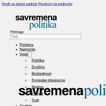
Pređi na glavni sadržaj
Preskoči na podnožje
Pretraga
Početna
Najnovije
Vesti
Politika
Društvo
Bezbednost
Evropske integracije
Region
Evropa
Svet
Analize