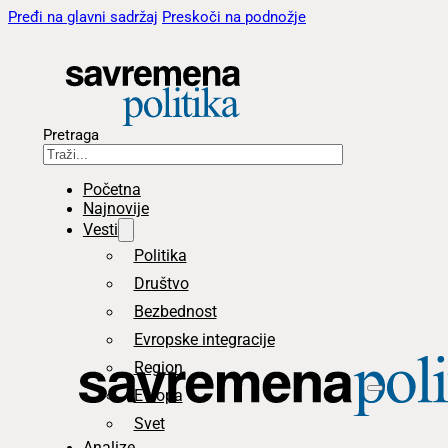
Pređi na glavni sadržaj
Preskoči na podnožje
Pretraga
Početna
Najnovije
Vesti
Politika
Društvo
Bezbednost
Evropske integracije
Region
Evropa
Svet
Analize