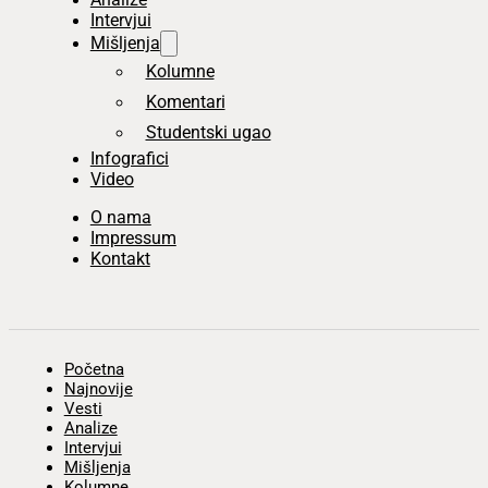
Intervjui
Mišljenja
Kolumne
Komentari
Studentski ugao
Infografici
Video
O nama
Impressum
Kontakt
Početna
Najnovije
Vesti
Analize
Intervjui
Mišljenja
Kolumne