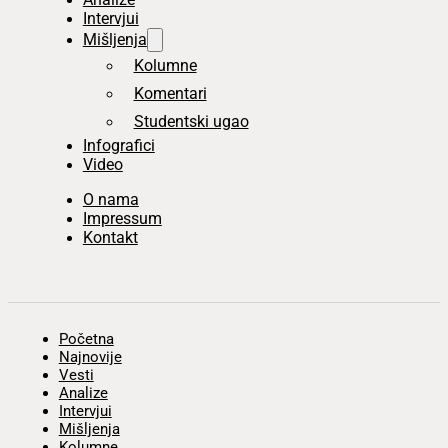
Intervjui
Mišljenja
Kolumne
Komentari
Studentski ugao
Infografici
Video
O nama
Impressum
Kontakt
Početna
Najnovije
Vesti
Analize
Intervjui
Mišljenja
Kolumne