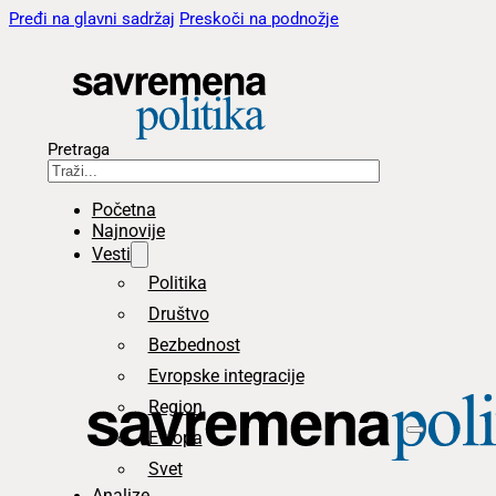
Pređi na glavni sadržaj
Preskoči na podnožje
Pretraga
Početna
Najnovije
Vesti
Politika
Društvo
Bezbednost
Evropske integracije
Region
Evropa
Svet
Analize