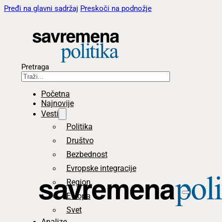
Pređi na glavni sadržaj
Preskoči na podnožje
Pretraga
Početna
Najnovije
Vesti
Politika
Društvo
Bezbednost
Evropske integracije
Region
Evropa
Svet
Analize