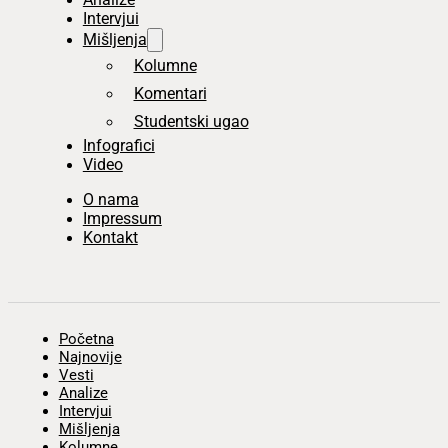
Intervjui
Mišljenja
Kolumne
Komentari
Studentski ugao
Infografici
Video
O nama
Impressum
Kontakt
Početna
Najnovije
Vesti
Analize
Intervjui
Mišljenja
Kolumne