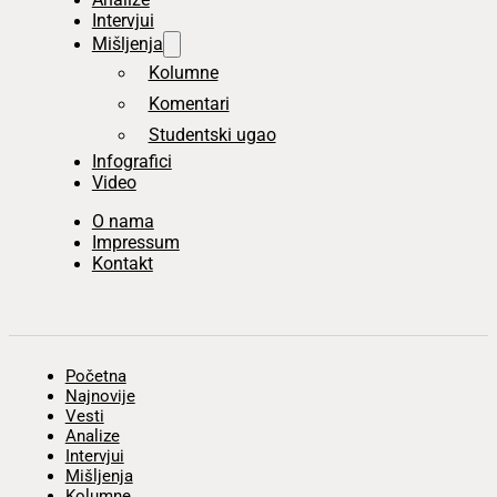
Intervjui
Mišljenja
Kolumne
Komentari
Studentski ugao
Infografici
Video
O nama
Impressum
Kontakt
Početna
Najnovije
Vesti
Analize
Intervjui
Mišljenja
Kolumne