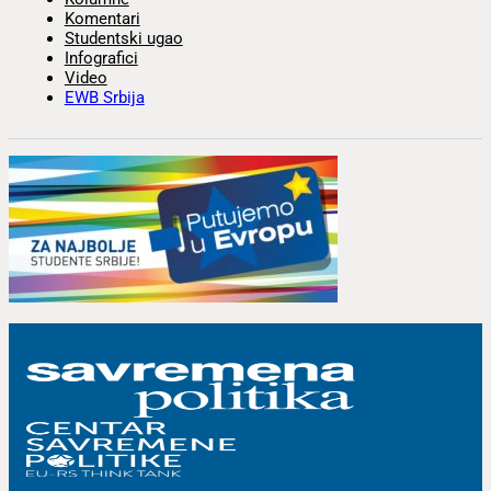
Komentari
Studentski ugao
Infografici
Video
EWB Srbija