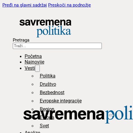
Pređi na glavni sadržaj
Preskoči na podnožje
Pretraga
Početna
Najnovije
Vesti
Politika
Društvo
Bezbednost
Evropske integracije
Region
Evropa
Svet
Analize