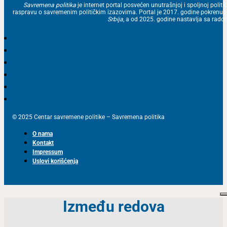
Savremena politika
je internet portal posvećen unutrašnjoj i spoljnoj politic
raspravu o savremenim političkim izazovima. Portal je 2017. godine pokrenu
Srbija
, a od 2025. godine nastavlja sa ra
© 2025 Centar savremene politike – Savremena politika
O nama
Kontakt
Impressum
Uslovi korišćenja
Između redova