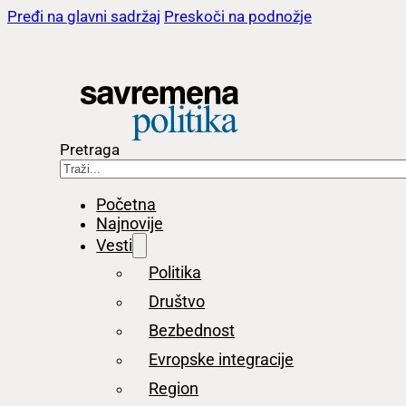
Pređi na glavni sadržaj
Preskoči na podnožje
Pretraga
Početna
Najnovije
Vesti
Politika
Društvo
Bezbednost
Evropske integracije
Region