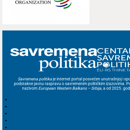
Savremena politika
je internet portal posvećen unutrašnjoj i spolj
podstakne javnu raspravu o savremenim političkim izazovima. Po
nazivom
European Western Balkans – Srbija
, a od 2025. go