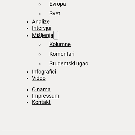
Evropa
Svet
Analize
Intervjui
Mišljenja
Kolumne
Komentari
Studentski ugao
Infografici
Video
O nama
Impressum
Kontakt