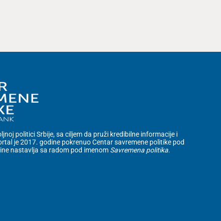
noj politici Srbije, sa ciljem da pruži kredibilne informacije i
rtal je 2017. godine pokrenuo Centar savremene politike pod
dine nastavlja sa radom pod imenom
Savremena politika
.