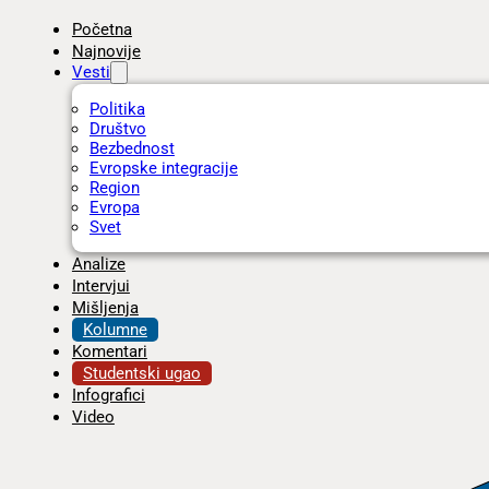
Početna
Najnovije
Vesti
Politika
Društvo
Bezbednost
Evropske integracije
Region
Evropa
Svet
Analize
Intervjui
Mišljenja
Kolumne
Komentari
Studentski ugao
Infografici
Video