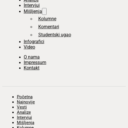
Intervjui
Mišljenja
Kolumne
Komentari
Studentski ugao
Infografici
Video
O nama
Impressum
Kontakt
Početna
Najnovije
Vesti
Analize
Intervjui
Mišljenja
Kolumne