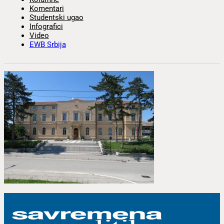
Komentari
Studentski ugao
Infografici
Video
EWB Srbija