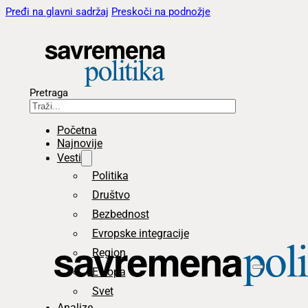
Pređi na glavni sadržaj
Preskoči na podnožje
Pretraga
Početna
Najnovije
Vesti
Politika
Društvo
Bezbednost
Evropske integracije
Region
Evropa
Svet
Analize