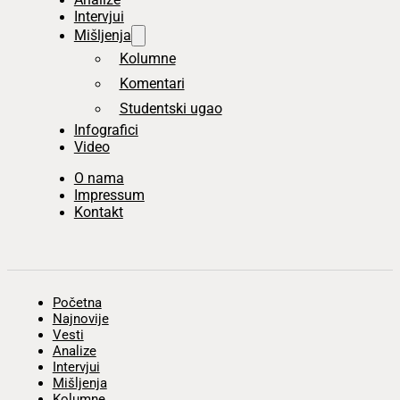
Intervjui
Mišljenja
Kolumne
Komentari
Studentski ugao
Infografici
Video
O nama
Impressum
Kontakt
Početna
Najnovije
Vesti
Analize
Intervjui
Mišljenja
Kolumne