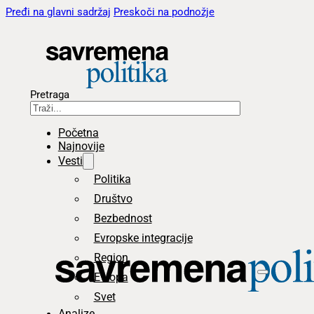
Pređi na glavni sadržaj
Preskoči na podnožje
Pretraga
Početna
Najnovije
Vesti
Politika
Društvo
Bezbednost
Evropske integracije
Region
Evropa
Svet
Analize