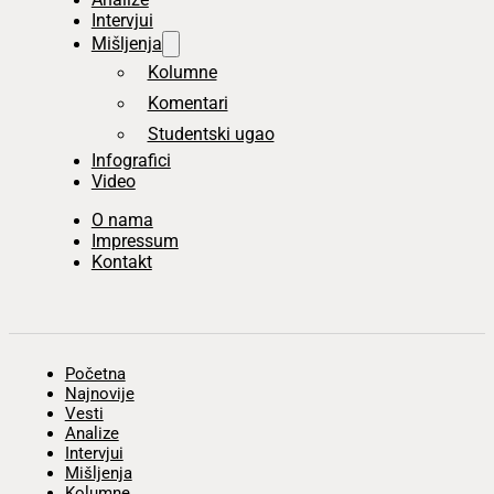
Intervjui
Mišljenja
Kolumne
Komentari
Studentski ugao
Infografici
Video
O nama
Impressum
Kontakt
Početna
Najnovije
Vesti
Analize
Intervjui
Mišljenja
Kolumne