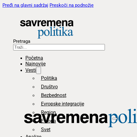
Pređi na glavni sadržaj
Preskoči na podnožje
Pretraga
Početna
Najnovije
Vesti
Politika
Društvo
Bezbednost
Evropske integracije
Region
Evropa
Svet
Analize