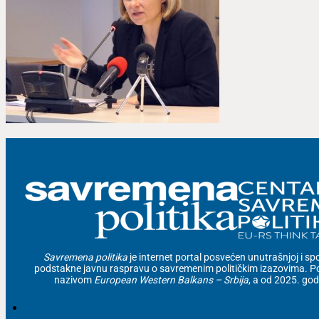
Savremena politika
je internet portal posvećen unutrašnjoj i spolj
podstakne javnu raspravu o savremenim političkim izazovima. Po
nazivom
European Western Balkans – Srbija
, a od 2025. go