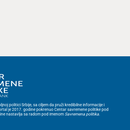
noj politici Srbije, sa ciljem da pruži kredibilne informacije i
rtal je 2017. godine pokrenuo Centar savremene politike pod
dine nastavlja sa radom pod imenom
Savremena politika
.