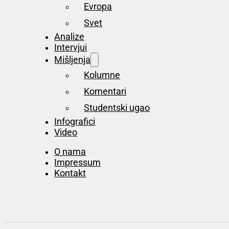
Evropa
Svet
Analize
Intervjui
Mišljenja
Kolumne
Komentari
Studentski ugao
Infografici
Video
O nama
Impressum
Kontakt