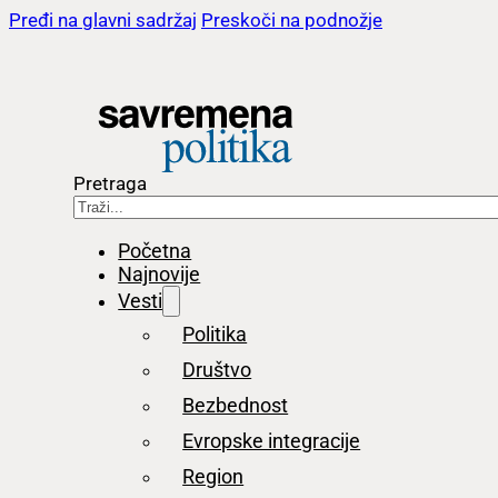
Pređi na glavni sadržaj
Preskoči na podnožje
Pretraga
Početna
Najnovije
Vesti
Politika
Društvo
Bezbednost
Evropske integracije
Region