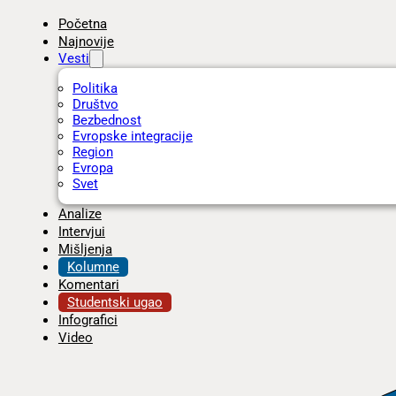
Početna
Najnovije
Vesti
Politika
Društvo
Bezbednost
Evropske integracije
Region
Evropa
Svet
Analize
Intervjui
Mišljenja
Kolumne
Komentari
Studentski ugao
Infografici
Video