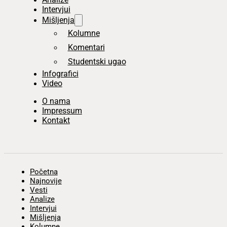
Intervjui
Mišljenja
Kolumne
Komentari
Studentski ugao
Infografici
Video
O nama
Impressum
Kontakt
Početna
Najnovije
Vesti
Analize
Intervjui
Mišljenja
Kolumne