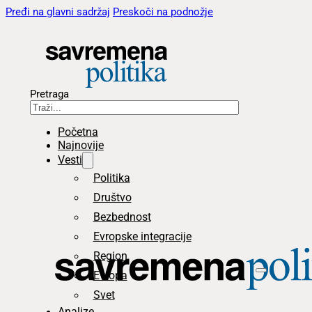
Pređi na glavni sadržaj
Preskoči na podnožje
Pretraga
Početna
Najnovije
Vesti
Politika
Društvo
Bezbednost
Evropske integracije
Region
Evropa
Svet
Analize