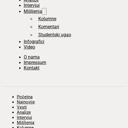
Intervjui
Mišljenja
Kolumne
Komentari
Studentski ugao
Infografici
Video
O nama
Impressum
Kontakt
Početna
Najnovije
Vesti
Analize
Intervjui
Mišljenja
Kolumne