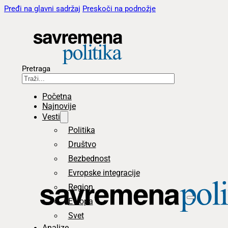
Pređi na glavni sadržaj
Preskoči na podnožje
Pretraga
Početna
Najnovije
Vesti
Politika
Društvo
Bezbednost
Evropske integracije
Region
Evropa
Svet
Analize