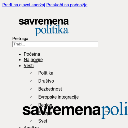
Pređi na glavni sadržaj
Preskoči na podnožje
Pretraga
Početna
Najnovije
Vesti
Politika
Društvo
Bezbednost
Evropske integracije
Region
Evropa
Svet
Analize