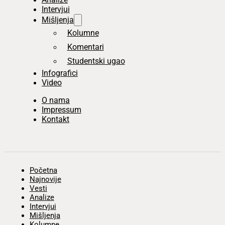
Intervjui
Mišljenja
Kolumne
Komentari
Studentski ugao
Infografici
Video
O nama
Impressum
Kontakt
Početna
Najnovije
Vesti
Analize
Intervjui
Mišljenja
Kolumne