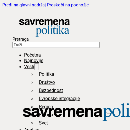
Pređi na glavni sadržaj
Preskoči na podnožje
Pretraga
Početna
Najnovije
Vesti
Politika
Društvo
Bezbednost
Evropske integracije
Region
Evropa
Svet
Analize