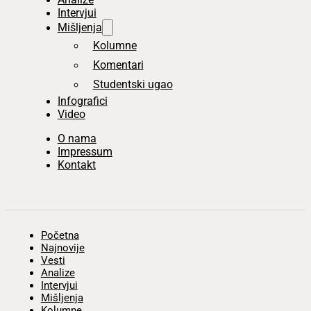
Intervjui
Mišljenja
Kolumne
Komentari
Studentski ugao
Infografici
Video
O nama
Impressum
Kontakt
Početna
Najnovije
Vesti
Analize
Intervjui
Mišljenja
Kolumne