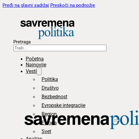
Pređi na glavni sadržaj
Preskoči na podnožje
Pretraga
Početna
Najnovije
Vesti
Politika
Društvo
Bezbednost
Evropske integracije
Region
Evropa
Svet
Analize