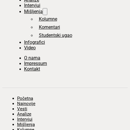
Intervjui
Mišljenja
Kolumne
Komentari
Studentski ugao
Infografici
Video
O nama
Impressum
Kontakt
Početna
Najnovije
Vesti
Analize
Intervjui
Mišljenja
Kolumne