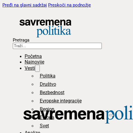
Pređi na glavni sadržaj
Preskoči na podnožje
Pretraga
Početna
Najnovije
Vesti
Politika
Društvo
Bezbednost
Evropske integracije
Region
Evropa
Svet
Analize