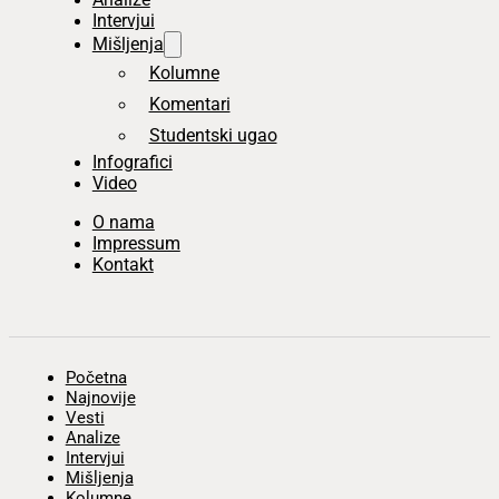
Intervjui
Mišljenja
Kolumne
Komentari
Studentski ugao
Infografici
Video
O nama
Impressum
Kontakt
Početna
Najnovije
Vesti
Analize
Intervjui
Mišljenja
Kolumne