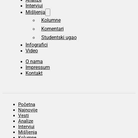
Intervjui
Mišljenja
Kolumne
Komentari
Studentski ugao
Infografici
Video
O nama
Impressum
Kontakt
Početna
Najnovije
Vesti
Analize
Intervjui
Mišljenja
Kolumne