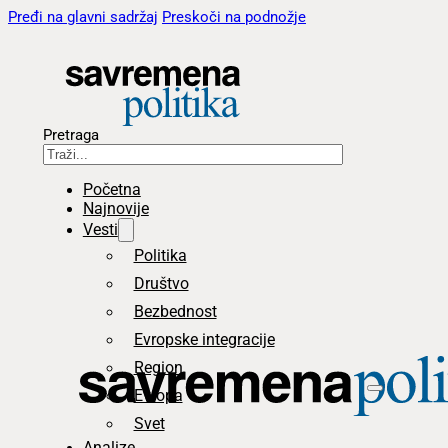
Pređi na glavni sadržaj
Preskoči na podnožje
Pretraga
Početna
Najnovije
Vesti
Politika
Društvo
Bezbednost
Evropske integracije
Region
Evropa
Svet
Analize