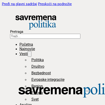
Pređi na glavni sadržaj
Preskoči na podnožje
Pretraga
Početna
Najnovije
Vesti
Politika
Društvo
Bezbednost
Evropske integracije
Region
Evropa
Svet
Analize