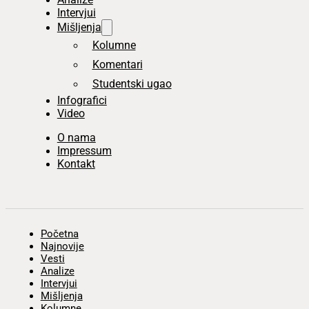
Intervjui
Mišljenja
Kolumne
Komentari
Studentski ugao
Infografici
Video
O nama
Impressum
Kontakt
Početna
Najnovije
Vesti
Analize
Intervjui
Mišljenja
Kolumne