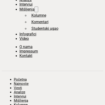
Intervjui
Mišljenja
Kolumne
Komentari
Studentski ugao
Infografici
Video
O nama
Impressum
Kontakt
Početna
Najnovije
Vesti
Analize
Intervjui
Mišljenja
Kolumne