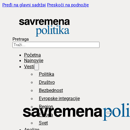
Pređi na glavni sadržaj
Preskoči na podnožje
Pretraga
Početna
Najnovije
Vesti
Politika
Društvo
Bezbednost
Evropske integracije
Region
Evropa
Svet
Analize