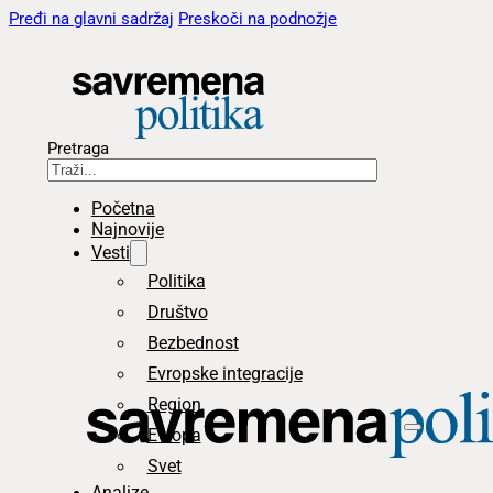
Pređi na glavni sadržaj
Preskoči na podnožje
Pretraga
Početna
Najnovije
Vesti
Politika
Društvo
Bezbednost
Evropske integracije
Region
Evropa
Svet
Analize