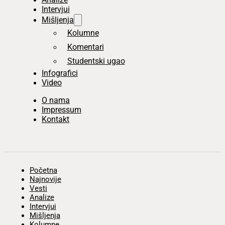
Intervjui
Mišljenja
Kolumne
Komentari
Studentski ugao
Infografici
Video
O nama
Impressum
Kontakt
Početna
Najnovije
Vesti
Analize
Intervjui
Mišljenja
Kolumne