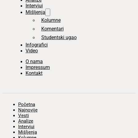
Intervjui
Mišljenja
Kolumne
Komentari
Studentski ugao
Infografici
Video
O nama
Impressum
Kontakt
Početna
Najnovije
Vesti
Analize
Intervjui
Mišljenja
Kolumne