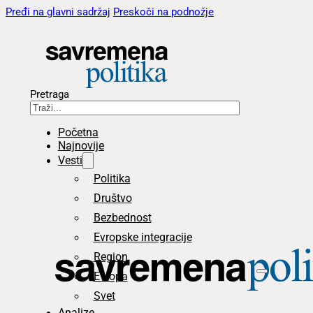
Pređi na glavni sadržaj
Preskoči na podnožje
Pretraga
Početna
Najnovije
Vesti
Politika
Društvo
Bezbednost
Evropske integracije
Region
Evropa
Svet
Analize