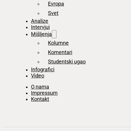
Evropa
Svet
Analize
Intervjui
Mišljenja
Kolumne
Komentari
Studentski ugao
Infografici
Video
O nama
Impressum
Kontakt