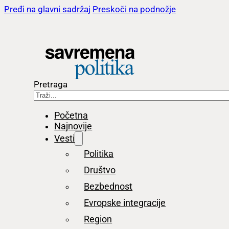
Pređi na glavni sadržaj
Preskoči na podnožje
Pretraga
Početna
Najnovije
Vesti
Politika
Društvo
Bezbednost
Evropske integracije
Region