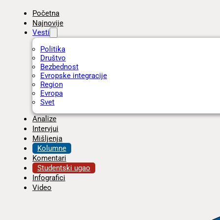
Početna
Najnovije
Vesti
Politika
Društvo
Bezbednost
Evropske integracije
Region
Evropa
Svet
Analize
Intervjui
Mišljenja
Kolumne
Komentari
Studentski ugao
Infografici
Video