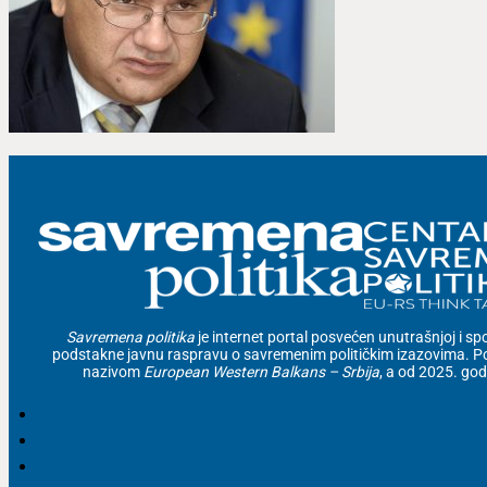
Savremena politika
je internet portal posvećen unutrašnjoj i spolj
podstakne javnu raspravu o savremenim političkim izazovima. Po
nazivom
European Western Balkans – Srbija
, a od 2025. go