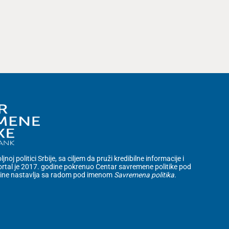
noj politici Srbije, sa ciljem da pruži kredibilne informacije i
rtal je 2017. godine pokrenuo Centar savremene politike pod
dine nastavlja sa radom pod imenom
Savremena politika
.