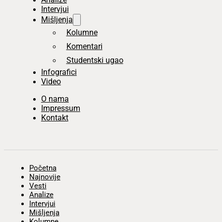
Intervjui
Mišljenja
Kolumne
Komentari
Studentski ugao
Infografici
Video
O nama
Impressum
Kontakt
Početna
Najnovije
Vesti
Analize
Intervjui
Mišljenja
Kolumne