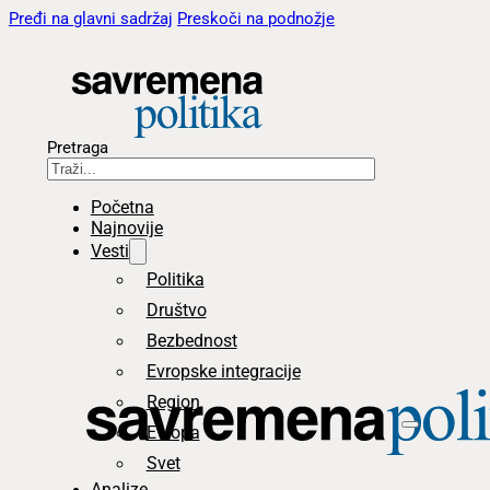
Pređi na glavni sadržaj
Preskoči na podnožje
Pretraga
Početna
Najnovije
Vesti
Politika
Društvo
Bezbednost
Evropske integracije
Region
Evropa
Svet
Analize