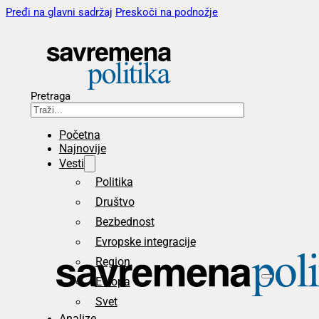
Pređi na glavni sadržaj
Preskoči na podnožje
Pretraga
Početna
Najnovije
Vesti
Politika
Društvo
Bezbednost
Evropske integracije
Region
Evropa
Svet
Analize