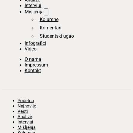
Intervjui
Mišljenja
Kolumne
Komentari
Studentski ugao
Infografici
Video
O nama
Impressum
Kontakt
Početna
Najnovije
Vesti
Analize
Intervjui
Mišljenja
Kolumne