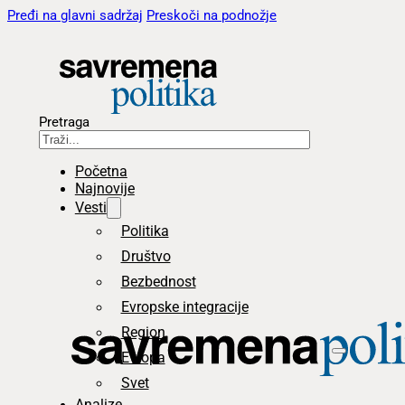
Pređi na glavni sadržaj
Preskoči na podnožje
Pretraga
Početna
Najnovije
Vesti
Politika
Društvo
Bezbednost
Evropske integracije
Region
Evropa
Svet
Analize