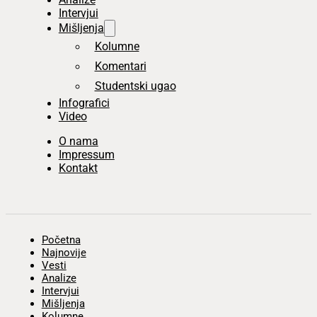
Intervjui
Mišljenja
Kolumne
Komentari
Studentski ugao
Infografici
Video
O nama
Impressum
Kontakt
Početna
Najnovije
Vesti
Analize
Intervjui
Mišljenja
Kolumne