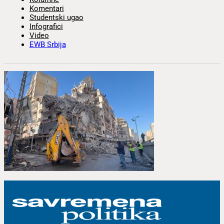
Komentari
Studentski ugao
Infografici
Video
EWB Srbija