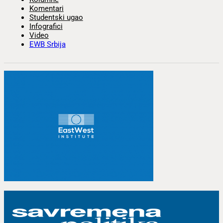
Komentari
Studentski ugao
Infografici
Video
EWB Srbija