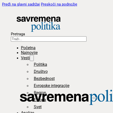
Pređi na glavni sadržaj
Preskoči na podnožje
Pretraga
Početna
Najnovije
Vesti
Politika
Društvo
Bezbednost
Evropske integracije
Region
Evropa
Svet
Analize