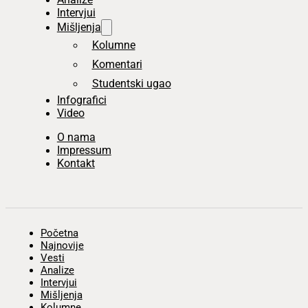
Intervjui
Mišljenja
Kolumne
Komentari
Studentski ugao
Infografici
Video
O nama
Impressum
Kontakt
Početna
Najnovije
Vesti
Analize
Intervjui
Mišljenja
Kolumne