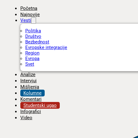
Početna
Najnovije
Vesti
Politika
Društvo
Bezbednost
Evropske integracije
Region
Evropa
Svet
Analize
Intervjui
Mišljenja
Kolumne
Komentari
Studentski ugao
Infografici
Video