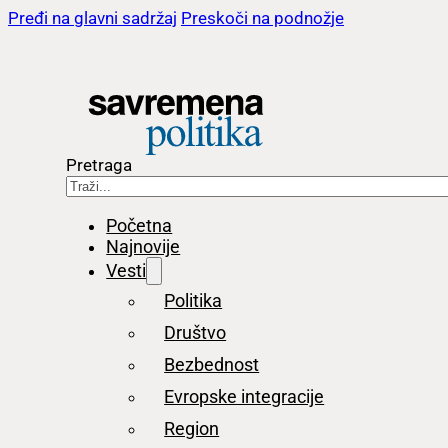
Pređi na glavni sadržaj
Preskoči na podnožje
Pretraga
Početna
Najnovije
Vesti
Politika
Društvo
Bezbednost
Evropske integracije
Region