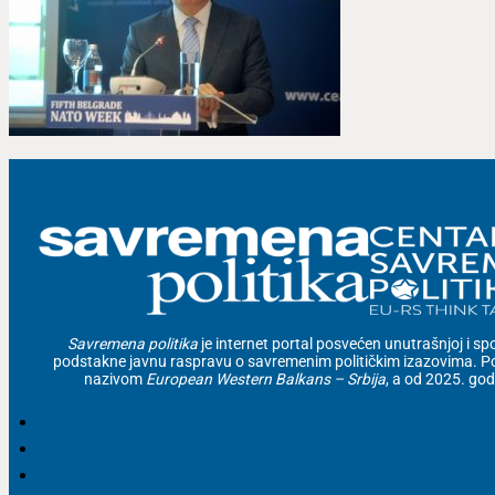
Savremena politika
je internet portal posvećen unutrašnjoj i spolj
podstakne javnu raspravu o savremenim političkim izazovima. Po
nazivom
European Western Balkans – Srbija
, a od 2025. go