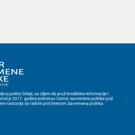
noj politici Srbije, sa ciljem da pruži kredibilne informacije i
rtal je 2017. godine pokrenuo Centar savremene politike pod
dine nastavlja sa radom pod imenom
Savremena politika
.