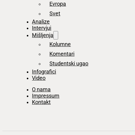
Evropa
Svet
Analize
Intervjui
Mišljenja
Kolumne
Komentari
Studentski ugao
Infografici
Video
O nama
Impressum
Kontakt